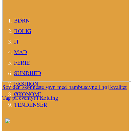
BØRN
BOLIG
IT
MAD
FERIE
SUNDHED
FASHION
Sov den skønneste søvn med bambusdyne i høj kvalitet
ØKONOMI
Tag på eventyr i Kolding
TENDENSER