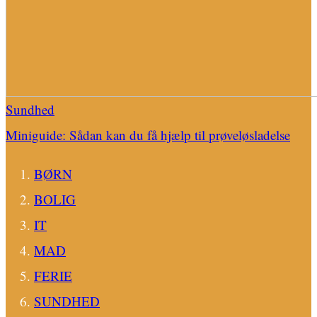
Sundhed
Miniguide: Sådan kan du få hjælp til prøveløsladelse
BØRN
BOLIG
IT
MAD
FERIE
SUNDHED