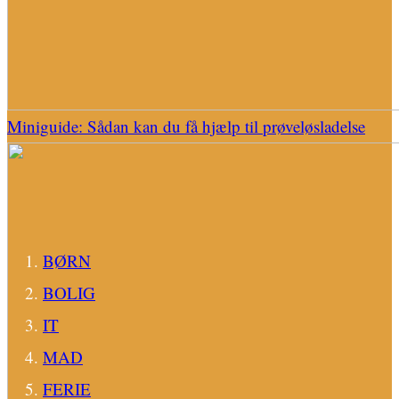
Miniguide: Sådan kan du få hjælp til prøveløsladelse
BØRN
BOLIG
IT
MAD
FERIE