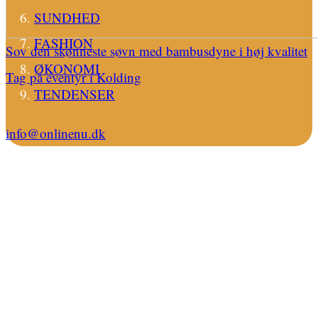
SUNDHED
FASHION
Sov den skønneste søvn med bambusdyne i høj kvalitet
ØKONOMI
Tag på eventyr i Kolding
TENDENSER
info@onlinenu.dk