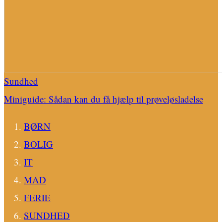
Sundhed
Miniguide: Sådan kan du få hjælp til prøveløsladelse
BØRN
BOLIG
IT
MAD
FERIE
SUNDHED