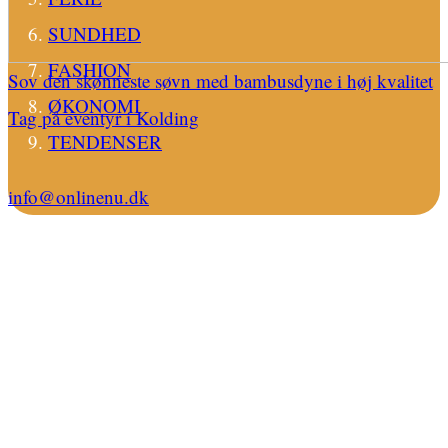
SUNDHED
FASHION
Sov den skønneste søvn med bambusdyne i høj kvalitet
ØKONOMI
Tag på eventyr i Kolding
TENDENSER
info@onlinenu.dk