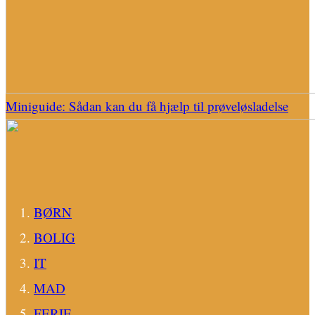
Miniguide: Sådan kan du få hjælp til prøveløsladelse
BØRN
BOLIG
IT
MAD
FERIE