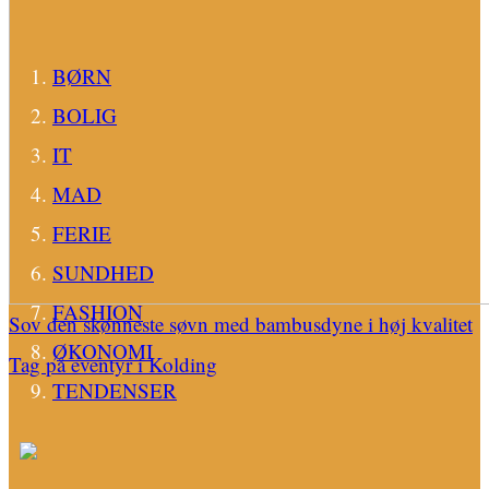
BØRN
BOLIG
IT
MAD
FERIE
SUNDHED
FASHION
Sov den skønneste søvn med bambusdyne i høj kvalitet
ØKONOMI
Tag på eventyr i Kolding
TENDENSER