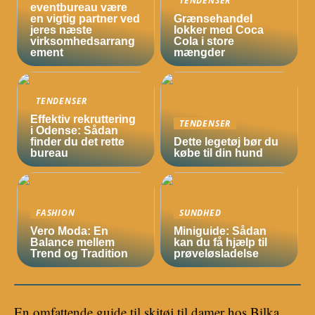
eventbureau være
en vigtig partner ved
Grænsehandel
jeres næste
lokker med Coca
virksomhedsarrang
Cola i store
ement
mængder
TENDENSER
Effektiv rekruttering
TENDENSER
i Odense: Sådan
finder du det rette
Dette legetøj bør du
bureau
købe til din hund
FASHION
SUNDHED
Vero Moda: En
Miniguide: Sådan
Balance mellem
kan du få hjælp til
Trend og Tradition
prøveløsladelse
En omfattende guide til skitøj til damer hos Bilka