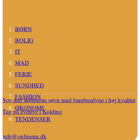
BØRN
BOLIG
IT
MAD
FERIE
SUNDHED
FASHION
Sov den skønneste søvn med bambusdyne i høj kvalitet
ØKONOMI
Tag på eventyr i Kolding
TENDENSER
info@onlinenu.dk