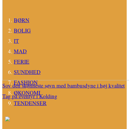
BØRN
BOLIG
IT
MAD
FERIE
SUNDHED
FASHION
Sov den skønneste søvn med bambusdyne i høj kvalitet
ØKONOMI
Tag på eventyr i Kolding
TENDENSER