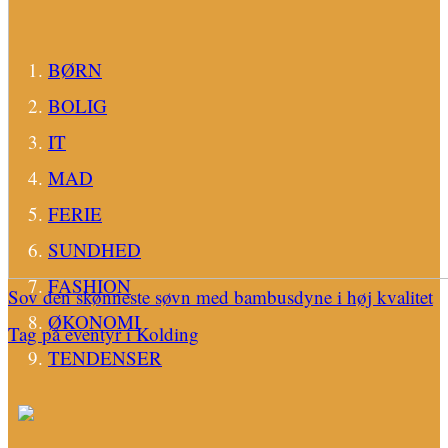
BØRN
BOLIG
IT
MAD
FERIE
SUNDHED
FASHION
Sov den skønneste søvn med bambusdyne i høj kvalitet
ØKONOMI
Tag på eventyr i Kolding
TENDENSER