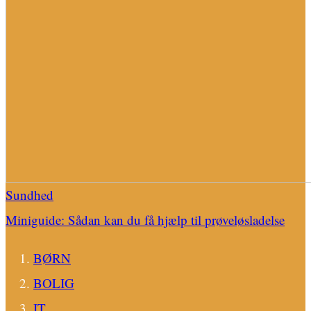
Sundhed
Miniguide: Sådan kan du få hjælp til prøveløsladelse
BØRN
BOLIG
IT