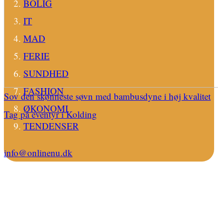
BOLIG
IT
MAD
FERIE
SUNDHED
FASHION
Sov den skønneste søvn med bambusdyne i høj kvalitet
ØKONOMI
Tag på eventyr i Kolding
TENDENSER
info@onlinenu.dk