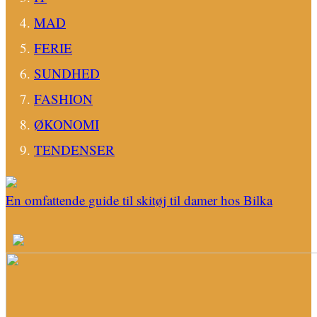
MAD
FERIE
SUNDHED
FASHION
ØKONOMI
TENDENSER
En omfattende guide til skitøj til damer hos Bilka