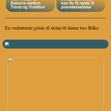
Balance mellem
kan du få hjælp til
Trend og Tradition
prøveløsladelse
En omfattende guide til skitøj til damer hos Bilka