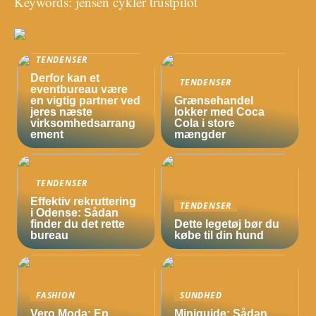
Keywords: jensen cykler trustpilot
TENDENSER
Derfor kan et
TENDENSER
eventbureau være
en vigtig partner ved
Grænsehandel
jeres næste
lokker med Coca
virksomhedsarrang
Cola i store
ement
mængder
TENDENSER
Effektiv rekruttering
TENDENSER
i Odense: Sådan
finder du det rette
Dette legetøj bør du
bureau
købe til din hund
FASHION
SUNDHED
Vero Moda: En
Miniguide: Sådan