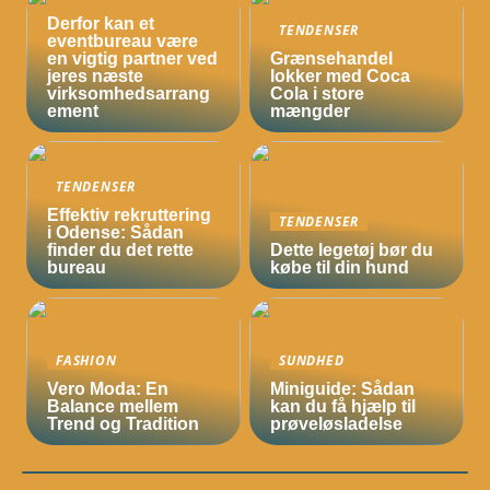
Derfor kan et
TENDENSER
eventbureau være
en vigtig partner ved
Grænsehandel
jeres næste
lokker med Coca
virksomhedsarrang
Cola i store
ement
mængder
TENDENSER
Effektiv rekruttering
TENDENSER
i Odense: Sådan
finder du det rette
Dette legetøj bør du
bureau
købe til din hund
FASHION
SUNDHED
Vero Moda: En
Miniguide: Sådan
Balance mellem
kan du få hjælp til
Trend og Tradition
prøveløsladelse